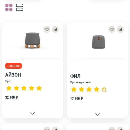
новинка
АЙЗОН
ФИЛ
Пуф
Пуф квадратный
32 900 ₽
17 200 ₽