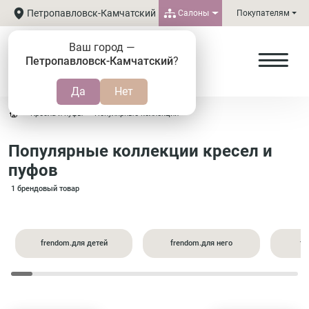
Петропавловск-Камчатский
Салоны
Покупателям
Ваш город —
Петропавловск-Камчатский
?
Кресла и пуфы
Популярные коллекции
Популярные коллекции кресел и
пуфов
1 брендовый товар
frendom.для детей
frendom.для него
fr